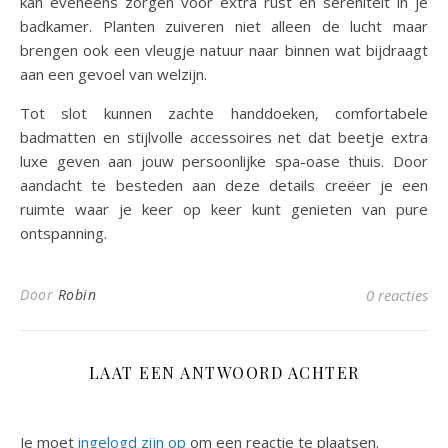
kan eveneens zorgen voor extra rust en sereniteit in je
badkamer. Planten zuiveren niet alleen de lucht maar
brengen ook een vleugje natuur naar binnen wat bijdraagt
aan een gevoel van welzijn.
Tot slot kunnen zachte handdoeken, comfortabele
badmatten en stijlvolle accessoires net dat beetje extra
luxe geven aan jouw persoonlijke spa-oase thuis. Door
aandacht te besteden aan deze details creëer je een
ruimte waar je keer op keer kunt genieten van pure
ontspanning.
Door
Robin
0 reacties
LAAT EEN ANTWOORD ACHTER
Je moet
ingelogd zijn op
om een reactie te plaatsen.