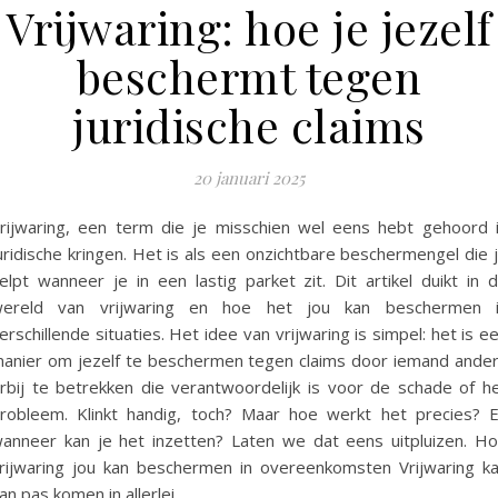
Vrijwaring: hoe je jezelf
beschermt tegen
juridische claims
20 januari 2025
rijwaring, een term die je misschien wel eens hebt gehoord 
uridische kringen. Het is als een onzichtbare beschermengel die 
elpt wanneer je in een lastig parket zit. Dit artikel duikt in 
ereld van vrijwaring en hoe het jou kan beschermen 
erschillende situaties. Het idee van vrijwaring is simpel: het is e
anier om jezelf te beschermen tegen claims door iemand ande
rbij te betrekken die verantwoordelijk is voor de schade of h
robleem. Klinkt handig, toch? Maar hoe werkt het precies? 
anneer kan je het inzetten? Laten we dat eens uitpluizen. H
rijwaring jou kan beschermen in overeenkomsten Vrijwaring k
an pas komen in allerlei…