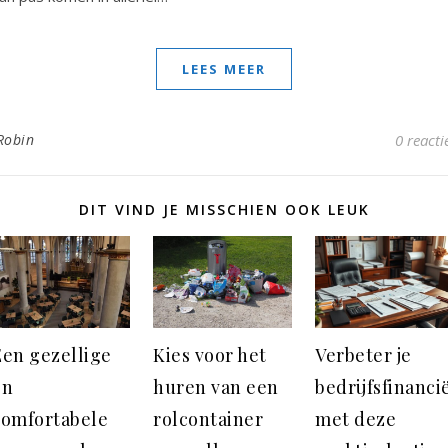
LEES MEER
Robin
0 reacti
DIT VIND JE MISSCHIEN OOK LEUK
Een gezellige
Kies voor het
Verbeter je
en
huren van een
bedrijfsfinanci
comfortabele
rolcontainer
met deze