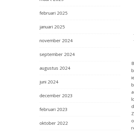
februari 2025
januari 2025
november 2024
september 2024
B
augustus 2024
b
i
juni 2024
b
a
december 2023
l
d
februari 2023
Z
o
oktober 2022
r