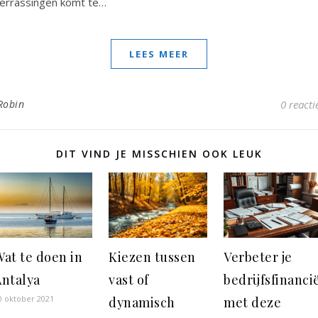
errassingen komt te…
LEES MEER
Robin
0 reacti
DIT VIND JE MISSCHIEN OOK LEUK
at te doen in
Kiezen tussen
Verbeter je
Antalya
vast of
bedrijfsfinanci
0 oktober 2021
dynamisch
met deze