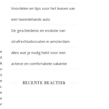
Voordelen en tips voor het leasen van
een tweedehands auto
s
De geschiedenis en evolutie van
strafrechtadvocaten in amsterdam
de
Alles wat je nodig hebt voor een
at
nk
actieve en comfortabele vakantie
en
kt
te
RECENTE REACTIES
s.
le
ie
or